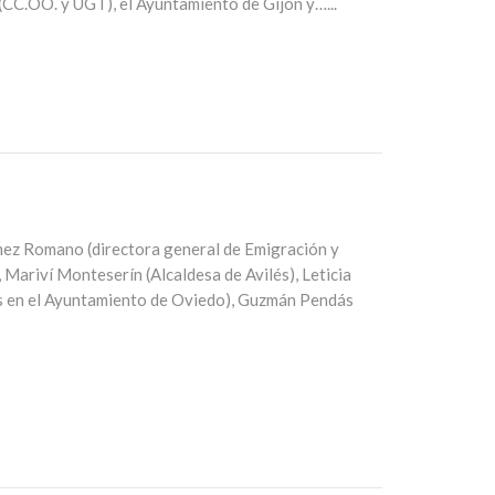
CC.OO. y UGT), el Ayuntamiento de Gijón y…...
ez Romano (directora general de Emigración y
 Mariví Monteserín (Alcaldesa de Avilés), Leticia
es en el Ayuntamiento de Oviedo), Guzmán Pendás