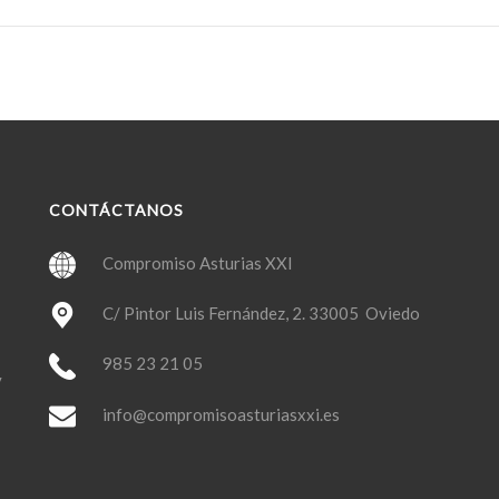
CONTÁCTANOS
Compromiso Asturias XXI
C/ Pintor Luis Fernández, 2. 33005 Oviedo
985 23 21 05
y
info@compromisoasturiasxxi.es