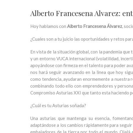
Alberto Francesena Alvarez: ent
Hoy hablamos con
Alberto Francesena Álvarez
,
soci
¿Cuales son a tu juicio las oportunidades y retos pa
En vista de la situación global, con la pandemia qu
y un entorno VUCA internacional (volatilidad, incer
apoyándose con firmeza en el talento para poder ava
nos hará seguir avanzando en la linea que hoy sigu
como tendencia, ayudaran enormemente a nuestra reg
combinando todo ello con emprendedores y personas 
Compromiso Asturias XXI que tanto esta haciendo p
¿Cuál es tu Asturias soñada?
Una asturias que mantenga su esencia, fomentand
adaptándose a los cambios rápidamente para seguir 
embajadores de la tierra por todo el mundo. Ojalá 