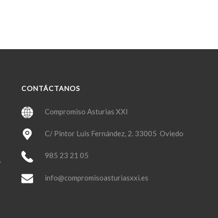
CONTÁCTANOS
Compromiso Asturias XXI
C/ Pintor Luis Fernández, 2. 33005 Oviedo
985 23 21 05
y
info@compromisoasturiasxxi.es