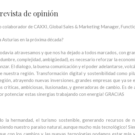
revista de opinión
o colaborador de CAXXI, Global Sales & Marketing Manager, Function
ra Asturias en la próxima década?
e todavia atravesamos y que nos ha dejado a todos marcados, con gr
tidumbre, complejidad, ambigüedad), es necesario reforzar la econom
nzar. El dialogo, la buena comunicación y el poder adelantarse, volc
e nuestra región. Transformación digital y sostenibilidad como pila
ión, atrayendo nuevas inversiones, grandes empresas que ya se es
criticas, ambiciosas, ilusionadas, y generadoras de cambio. Es de
or potenciar estas sinergias trabajando con energía! GRACIAS
o la hermandad, el turismo sostenible, generando recursos de nu
siendo nuestro paraíso natural, aunque mucho más tecnológico! Sie
que con los cambios y las nuevas tecnologías podamos estar más vec