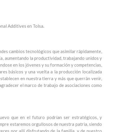
al Additives en Tolsa.
andes cambios tecnológicos que asimilar rápidamente,
ía, aumentando la productividad, trabajando unidos y
ándose en los jóvenes y su formación y competencias,
res básicos y una vuelta a la producción localizada
tablecen en nuestra tierra y más que querrán venir,
 agradecer el marco de trabajo de asociaciones como
evo que en el futuro podrían ser estratégicos, y
mpre estaremos orgullosos de nuestra patria, siendo
es por allí disfrutando de la familia, y de nuestro