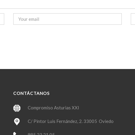
CONTÁCTANOS
Compromiso Asturias XXI
C/ Pintor Luis Fernández, 2. 33005 Oviedo
985 23 21 05