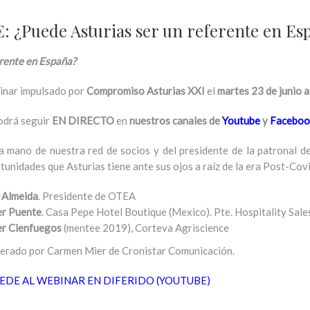
Puede Asturias ser un referente en Es
erente en España?
nar impulsado por
Compromiso Asturias XXI
el
martes 23 de junio a
odrá seguir
EN DIRECTO
en
nuestros canales de
Youtube
y
Faceboo
a mano de nuestra red de socios y del presidente de la patronal de
tunidades que Asturias tiene ante sus ojos a raíz de la era Post-Co
 Almeida
. Presidente de OTEA
er Puente
. Casa Pepe Hotel Boutique (Mexico). Pte. Hospitality Sal
er Cienfuegos
(mentee 2019), Corteva Agriscience
rado por Carmen Mier de Cronistar Comunicación.
EDE AL WEBINAR EN DIFERIDO (YOUTUBE)