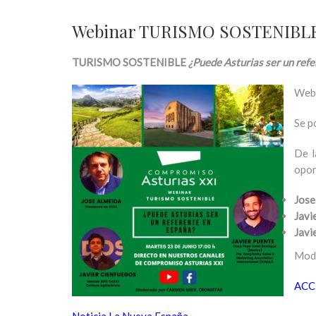
Webinar TURISMO SOSTENIBLE: ¿
TURISMO SOSTENIBLE
¿Puede Asturias ser un ref
Webi
Se p
De l
opor
Jose
Javi
Javi
Mode
ACC