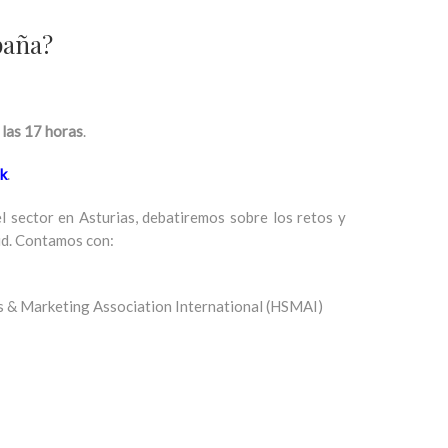
paña?
 las 17 horas
.
k
.
l sector en Asturias, debatiremos sobre los retos y
vid. Contamos con:
es & Marketing Association International (HSMAI)