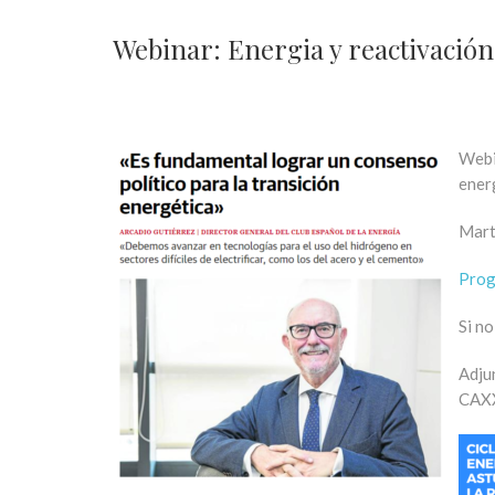
Webinar: Energia y reactivació
Webi
ener
Mart
Pro
Si no
Adju
CAX