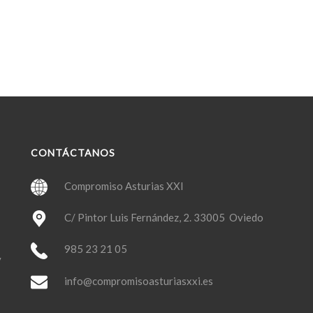
CONTÁCTANOS
Compromiso Asturias XXI
C/ Pintor Luis Fernández, 2. 33005 Oviedo
985 23 21 05
y
info@compromisoasturiasxxi.es