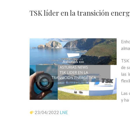
TSK líder en la transición energ
Enho
alma
TSK 
de s
las 
flex
Las 
y ha
23/04/2022
LNE