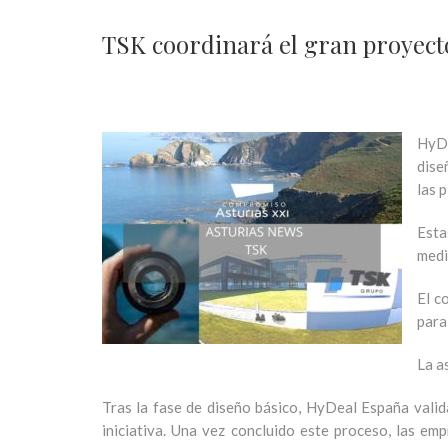
TSK coordinará el gran proyecto
HyDe
dise
las 
Esta
medi
El c
para
La a
Tras la fase de diseño básico, HyDeal España valid
iniciativa. Una vez concluido este proceso, las em