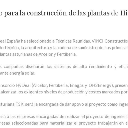
 para la construcción de las plantas de 
al España ha seleccionado a Técnicas Reunidas, VINCI Construction
ño técnico, la arquitectura y la cadena de suministro de sus primer
plantas asturianas de Arcelor y Fertiberia.
s compañías diseñarán los sistemas de alto rendimiento y efici
ante energía solar.
onsorcio HyDeal (Arcelor, Fertiberia, Enagás y DH2Energy), present
 alcanzar los exigentes niveles de producción y costes marcados po
sturiana TSK, será la encargada de dar apoyo al proyecto como ingen
ará a las empresas encargadas de realizar el proyecto de ingeniería
presas seleccionadas para materializar el proyecto trabajarán en 