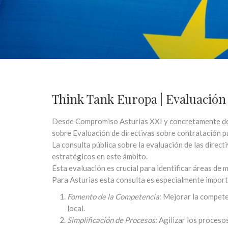
Think Tank Europa | Evaluación 
Desde Compromiso Asturias XXI y concretamente d
sobre Evaluación de directivas sobre contratación p
La consulta pública sobre la evaluación de las direc
estratégicos en este ámbito.
Esta evaluación es crucial para identificar áreas de m
Para
Asturias
esta consulta es especialmente import
Fomento de la Competencia
: Mejorar la compete
local.
Simplificación de Procesos
: Agilizar los proces