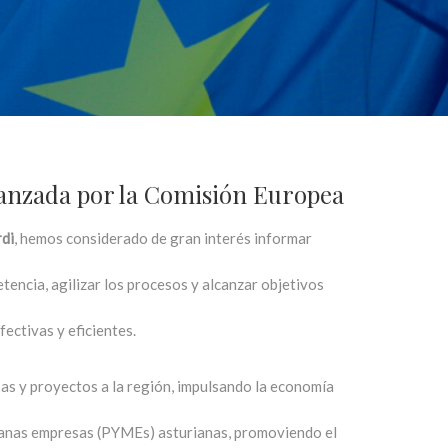
 lanzada por la Comisión Europea
di
, hemos considerado de gran interés informar
tencia, agilizar los procesos y alcanzar objetivos
fectivas y eficientes.
as y proyectos a la región, impulsando la economía
edianas empresas (PYMEs) asturianas, promoviendo el