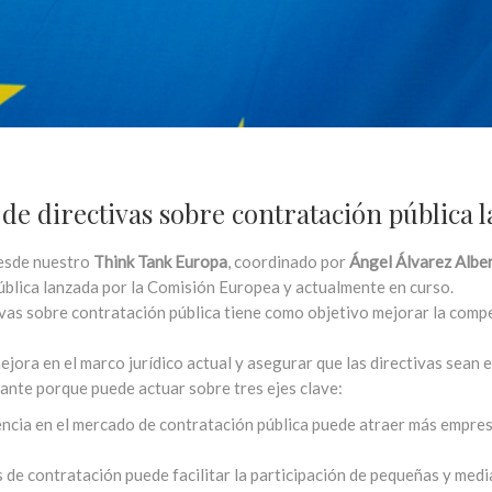
de directivas sobre contratación pública
esde nuestro
Think Tank Europa
, coordinado por
Ángel Álvarez Alber
ública lanzada por la Comisión Europea y actualmente en curso.
tivas sobre contratación pública tiene como objetivo mejorar la compe
ejora en el marco jurídico actual y asegurar que las directivas sean e
ante porque puede actuar sobre tres ejes clave:
ncia en el mercado de contratación pública puede atraer más empres
os de contratación puede facilitar la participación de pequeñas y m