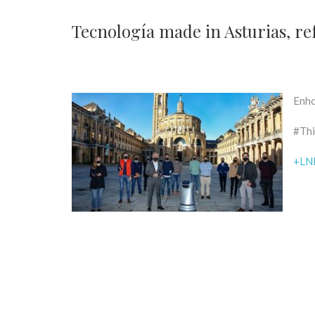
Tecnología made in Asturias, re
Enho
#Thi
+LN