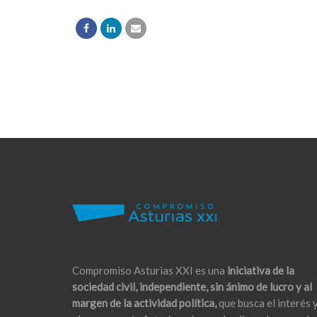
Compromiso Asturias XXI es una
iniciativa de la
sociedad civil, independiente, sin ánimo de lucro y al
margen de la actividad política,
que busca el interés 