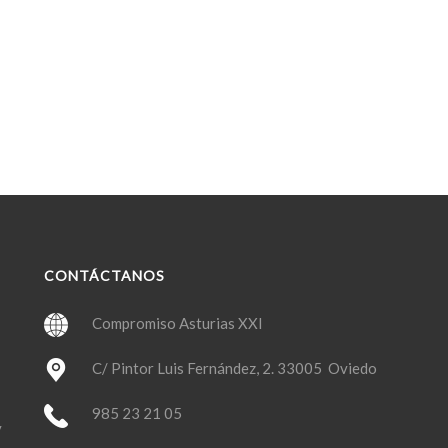
CONTÁCTANOS
Compromiso Asturias XXI
C/ Pintor Luis Fernández, 2. 33005 Oviedo
985 23 21 05
y