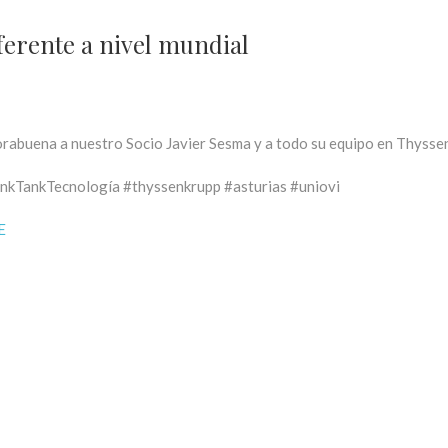
ferente a nivel mundial
rabuena a nuestro Socio Javier Sesma y a todo su equipo en Thysse
nkTankTecnología #thyssenkrupp #asturias #uniovi
E