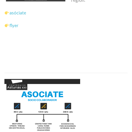
región.
asóciate
flyer