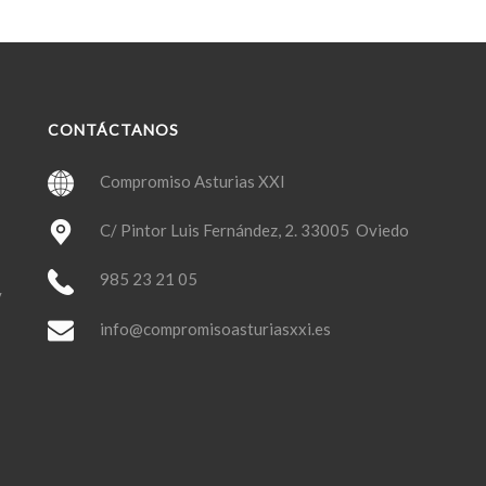
CONTÁCTANOS
Compromiso Asturias XXI
C/ Pintor Luis Fernández, 2. 33005 Oviedo
985 23 21 05
y
info@compromisoasturiasxxi.es