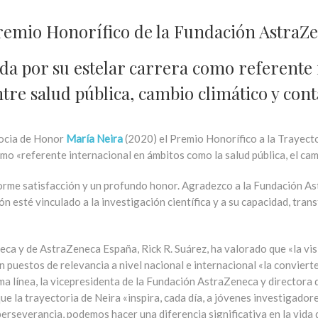
Premio Honorífico de la Fundación AstraZ
a por su estelar carrera como referente 
ntre salud pública, cambio climático y con
ocia de Honor
María Neira
(2020) el Premio Honorífico a la Trayecto
mo «referente internacional en ámbitos como la salud pública, el cam
orme satisfacción y un profundo honor. Agradezco a la Fundación As
 esté vinculado a la investigación científica y a su capacidad, tran
eca y de AstraZeneca España, Rick R. Suárez, ha valorado que «la visi
puestos de relevancia a nivel nacional e internacional «la conviert
isma línea, la vicepresidenta de la Fundación AstraZeneca y directo
la trayectoria de Neira «inspira, cada día, a jóvenes investigadores
perseverancia, podemos hacer una diferencia significativa en la vida 