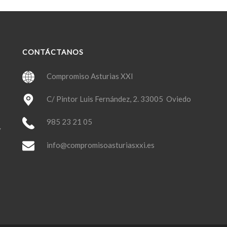
CONTÁCTANOS
Compromiso Asturias XXI
C/ Pintor Luis Fernández, 2. 33005 Oviedo
985 23 21 05
y
info@compromisoasturiasxxi.es