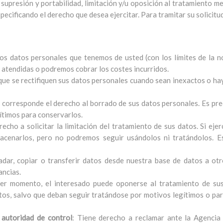
 supresión y portabilidad, limitación y/u oposición al tratamiento me
specificando el derecho que desea ejercitar. Para tramitar su solicitu
s datos personales que tenemos de usted (con los límites de la no
 atendidas o podremos cobrar los costes incurridos.
que se rectifiquen sus datos personales cuando sean inexactos o ha
e corresponde el derecho al borrado de sus datos personales. Es pre
ítimos para conservarlos.
recho a solicitar la limitación del tratamiento de sus datos. Si ej
macenarlos, pero no podremos seguir usándolos ni tratándolos. 
ladar, copiar o transferir datos desde nuestra base de datos a o
ancias.
ier momento, el interesado puede oponerse al tratamiento de su
datos, salvo que deban seguir tratándose por motivos legítimos o pa
autoridad de control
: Tiene derecho a reclamar ante la Agencia