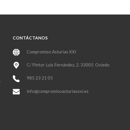
CONTÁCTANOS
Compromiso Asturias XXI
C/ Pintor Luis Fernández, 2. 33005 Oviedo
985 23 21 05
y
info@compromisoasturiasxxi.es