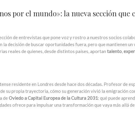
nos por el mundo»: la nueva sección que c
sección de entrevistas que pone voz y rostro a nuestros socios colab
on la decisión de buscar oportunidades fuera, pero que mantienen un
ias reales de quienes, desde distintos países, aportan
talento
,
exper
etense residente en Londres desde hace dos décadas. Profesor de esp
sde su propia trayectoria, cómo su generación vivió la emigración c
ra de
Oviedo a Capital Europea de la Cultura 2031
: qué puede aprend
nidades ofrece para impulsar una transformación que vaya más allá de
: