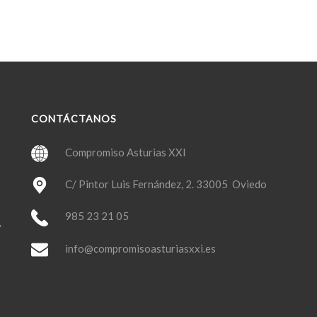
CONTÁCTANOS
Compromiso Asturias XXI
C/ Pintor Luis Fernández, 2. 33005 Oviedo
985 23 21 05
y
info@compromisoasturiasxxi.es