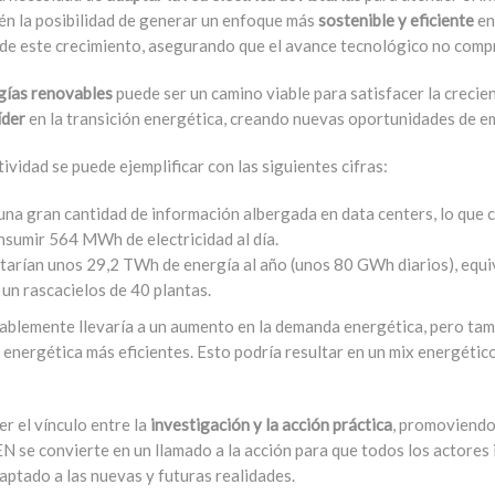
én la posibilidad de generar un enfoque más
sostenible
y eficiente
en
e de este crecimiento, asegurando que el avance tecnológico no comp
gías renovables
puede ser un camino viable para satisfacer la creci
íder
en la transición energética, creando nuevas oportunidades de e
ividad se puede ejemplificar con las siguientes cifras:
una gran cantidad de información albergada en data centers, lo que
nsumir 564 MWh de electricidad al día.
itarían unos 29,2 TWh de energía al año (unos 80 GWh diarios), equiv
un rascacielos de 40 plantas.
bablemente llevaría a un
aumento en la demanda energética
, pero tam
 energética más eficientes
. Esto podría resultar en un
mix energético
 el vínculo entre la
investigación y la acción práctica
, promoviendo 
EN se convierte en un llamado a la acción para que todos los actores
aptado a las nuevas y futuras realidades.