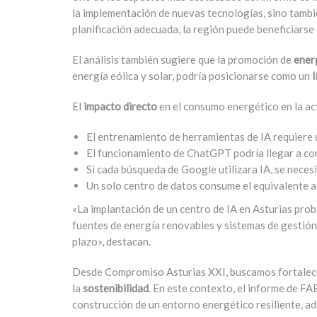
la implementación de nuevas tecnologías, sino tambi
planificación adecuada, la región puede beneficiars
El análisis también sugiere que la promoción de
ener
energía eólica y solar, podría posicionarse como un
l
El
impacto directo
en el consumo energético en la act
El entrenamiento de herramientas de IA requiere 
El funcionamiento de ChatGPT podría llegar a co
Si cada búsqueda de Google utilizara IA, se neces
Un solo centro de datos consume el equivalente a 
«La implantación de un centro de IA en Asturias pro
fuentes de energía renovables y sistemas de gestión
plazo», destacan.
Desde Compromiso Asturias XXI, buscamos fortalecer
la
sostenibilidad
. En este contexto, el informe de FA
construcción de un entorno energético resiliente, ad