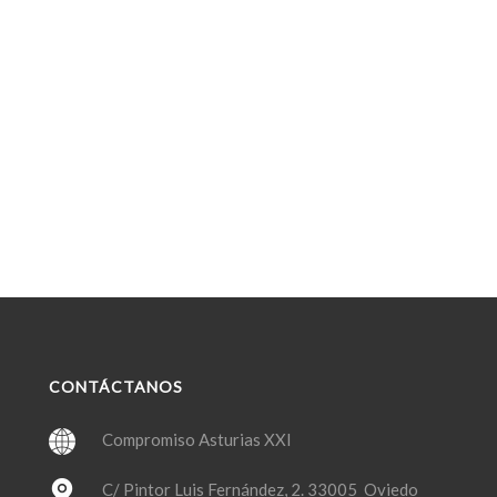
CONTÁCTANOS
Compromiso Asturias XXI
C/ Pintor Luis Fernández, 2. 33005 Oviedo