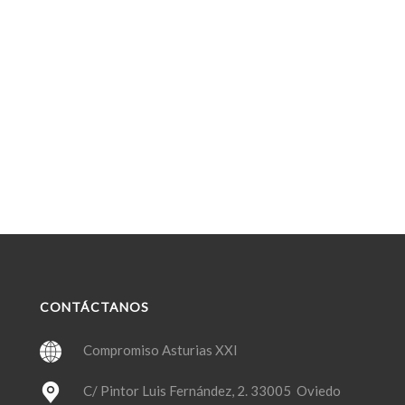
CONTÁCTANOS
Compromiso Asturias XXI
C/ Pintor Luis Fernández, 2. 33005 Oviedo