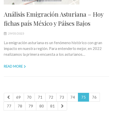
Análisis Emigración Asturiana – Hoy
fichas país México y Páises Bajos
29/05/2023
La emigración asturiana es un fenómeno histórico con gran
impacto en nuestra región. Para entenderlo mejor, en 2022
realizamos la primera encuesta a los asturianos…
READ MORE
69
70
71
72
73
74
75
76
77
78
79
80
81