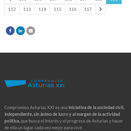
112
113
114
115
116
117
Compromiso Asturias XXI es una
iniciativa de la sociedad civil,
independiente, sin ánimo de lucro y al margen de la actividad
política,
que busca el interés y el progreso de Asturias y hacer
de ella un lugar cada vez mejor para vivir.