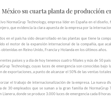
éxico su cuarta planta de producción en
vo NormaGrup Technology, empresa líder en España en el diseño, fa
jero, que evidencia la clara apuesta de la empresa por la internacio
os en el país ha sido desarrollado en las plantas que tiene la comp
ido el motor de la expansión internacional de la compañía, que ac
s obtenidas en Reino Unido, Francia y Holanda en los últimos años.
rentes países y a día de hoy tenemos cuatro filiales y más de 50 pa
Grup Technology, cuyas luces de emergencia son conocidas bajo la
 de exportaciones, a punto de alcanzar el 50% de las ventas totales
orzar el trabajo de internacionalización de la empresa. La nueva di
la de 30 empleados que se suman a la gran familia de NormaGrup T
en Llanera, donde se produce 3.000 luces de emergencia cada 8 horas