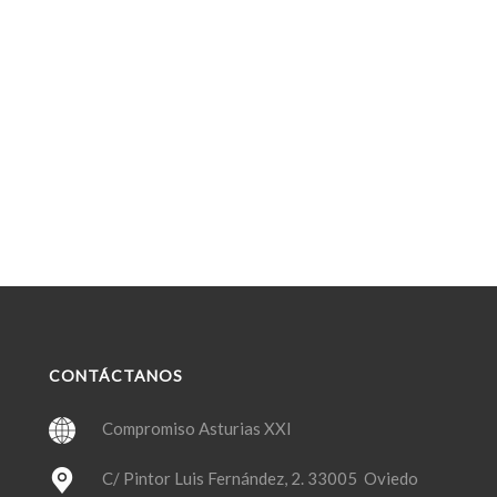
CONTÁCTANOS
Compromiso Asturias XXI
C/ Pintor Luis Fernández, 2. 33005 Oviedo