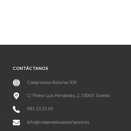
CONTÁCTANOS
Compromiso Asturias XXI
C/ Pintor Luis Fernández, 2. 33005 Oviedo
985 23 21 05
y
info@compromisoasturiasxxi.es