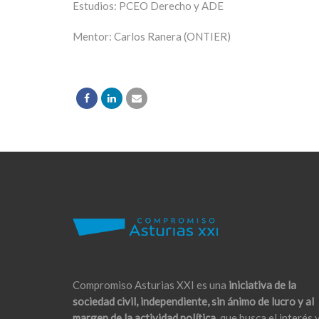
Estudios: PCEO Derecho y ADE
Mentor: Carlos Ranera (ONTIER)
Compromiso Asturias XXI es una
iniciativa de la
sociedad civil, independiente, sin ánimo de lucro y al
margen de la actividad política,
que busca el interés 