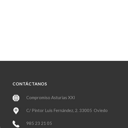
CONTÁCTANOS
Compromiso Asturias XXI
C/ Pintor Luis Fernández, 2. 33005 Oviedo
985 23 21 05
y