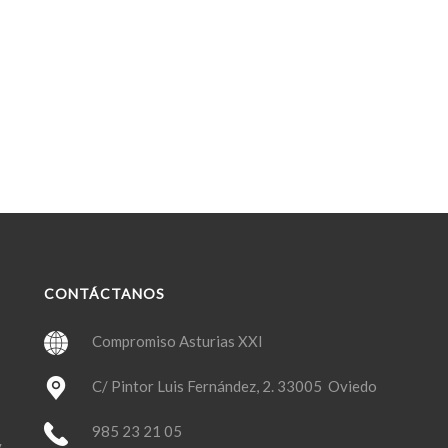
CONTÁCTANOS
Compromiso Asturias XXI
C/ Pintor Luis Fernández, 2. 33005 Oviedo
985 23 21 05
y