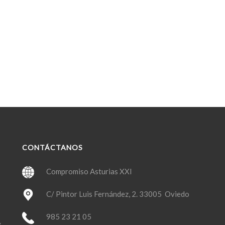
CONTÁCTANOS
Compromiso Asturias XXI
C/ Pintor Luis Fernández, 2. 33005 Oviedo
985 23 21 05
y