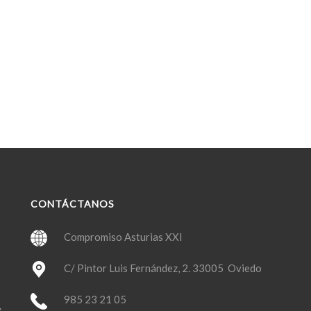
CONTÁCTANOS
Compromiso Asturias XXI
C/ Pintor Luis Fernández, 2. 33005 Oviedo
985 23 21 05
y