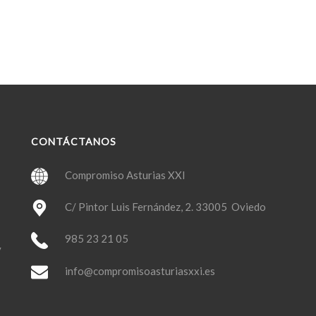
CONTÁCTANOS
Compromiso Asturias XXI
C/ Pintor Luis Fernández, 2. 33005 Oviedo
985 23 21 05
y
info@compromisoasturiasxxi.es