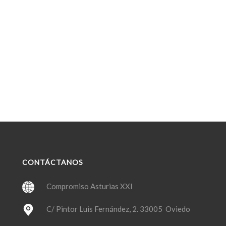
CONTÁCTANOS
Compromiso Asturias XXI
C/ Pintor Luis Fernández, 2. 33005 Oviedo