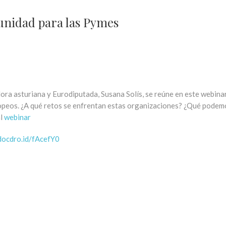
unidad para las Pymes
ora asturiana y Eurodiputada, Susana Solís, se reúne en este webina
opeos. ¿A qué retos se enfrentan estas organizaciones? ¿Qué podem
al
webinar
/docdro.id/fAcefY0