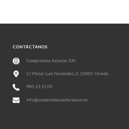
CONTÁCTANOS
Compromiso Asturias XXI
C/ Pintor Luis Fernández, 2. 33005 Oviedo
985 23 21 05
y
info@compromisoasturiasxxi.es