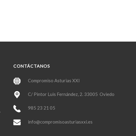
CONTÁCTANOS
Compromiso Asturias XXI
C/ Pintor Luis Fernández, 2. 33005 Oviedo
985 23 21 05
y
info@compromisoasturiasxxi.es