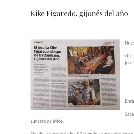
Kike Figaredo, gijonés del año
Nues
«Es 
jura
Enri
Sace
sudeste asiático.
Desde la década de los 80 cuando se presenta como 