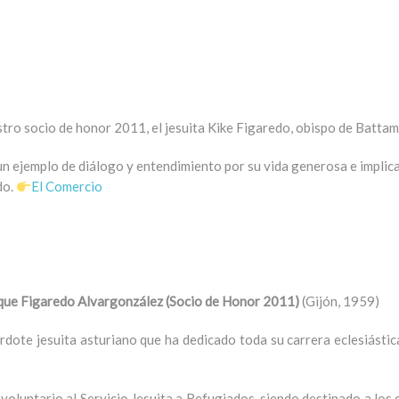
tro socio de honor 2011, el jesuita Kike Figaredo, obispo de Batta
un ejemplo de diálogo y entendimiento por su vida generosa e implica
do.
El Comercio
que Figaredo Alvargonzález (Socio de Honor 2011)
(Gijón, 1959)
rdote jesuita asturiano que ha dedicado toda su carrera eclesiástic
voluntario al Servicio Jesuita a Refugiados, siendo destinado a los