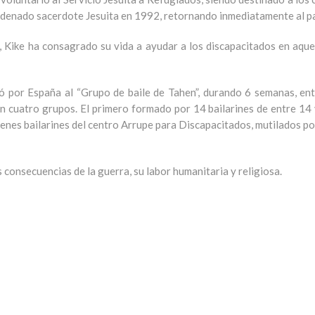
rdenado sacerdote Jesuita en 1992, retornando inmediatamente al pa
Kike ha consagrado su vida a ayudar a los discapacitados en aquel
vó por España al “Grupo de baile de Tahen”, durando 6 semanas, en
n cuatro grupos. El primero formado por 14 bailarines de entre 14 
óvenes bailarines del centro Arrupe para Discapacitados, mutilados p
s consecuencias de la guerra, su labor humanitaria y religiosa.