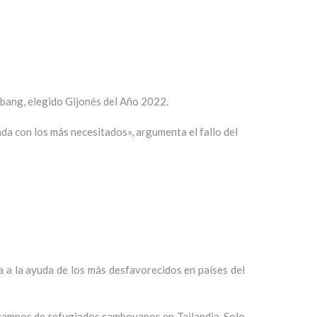
mbang, elegido Gijonés del Año 2022.
da con los más necesitados», argumenta el fallo del
a a la ayuda de los más desfavorecidos en países del
 campos de refugiados camboyanos en Tailandia. Solo