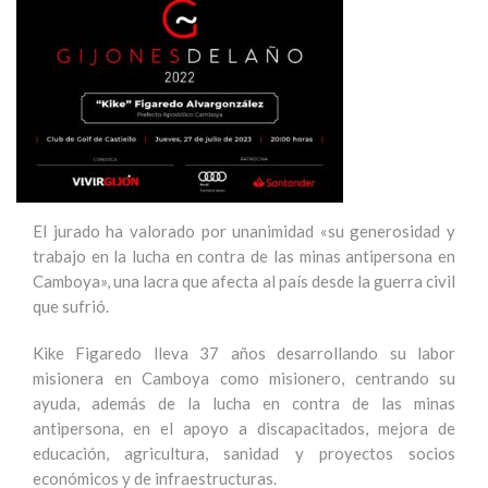
El jurado ha valorado por unanimidad «su generosidad y
trabajo en la lucha en contra de las minas antipersona en
Camboya», una lacra que afecta al país desde la guerra civil
que sufrió.
Kike Figaredo lleva 37 años desarrollando su labor
misionera en Camboya como misionero, centrando su
ayuda, además de la lucha en contra de las minas
antipersona, en el apoyo a discapacitados, mejora de
educación, agricultura, sanidad y proyectos socios
económicos y de infraestructuras.