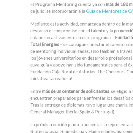
El Programa Mentoring cuenta ya con
más de 180 m
de julio, se incorporarán a la
Guía de Mentores de C
Mediante esta actividad, enmarcada dentro de la mar
destacan el compromiso con el
talento
y la
proyecci
colaboran activamente en este programa –
Fundación
Total Energies
– se consigue conectar el talento int
de mentoring individualizadas, sino también a través 
los jóvenes universitarios en desarrollo profesional
cuya guía y apoyo han sido fundamentales para el é
Fundación Caja Rural de Asturias, The Chemours Co
iniciativa tan valiosa!
Entre
más de un centenar de solicitantes
, se eligió
encuentran preparados para enfrentar los desafíos d
Tras la entrega de diplomas, tuvo lugar una charla i
General Manager Iberia (Spain & Portugal).
La próxima edición plantea aumentar la representac
Biotecnología, Biomedicina y Humanidades, así como