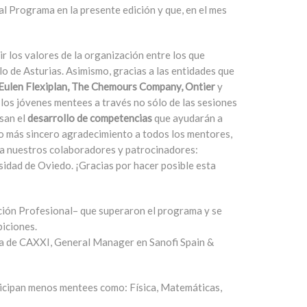
l Programa en la presente edición y que, en el mes
 los valores de la organización entre los que
o de Asturias. Asimismo, gracias a las entidades que
 Eulen Flexiplan, The Chemours Company, Ontier
y
 los jóvenes mentees a través no sólo de las sesiones
lsan el
desarrollo de competencias
que ayudarán a
 más sincero agradecimiento a todos los mentores,
a nuestros colaboradores y patrocinadores:
dad de Oviedo. ¡Gracias por hacer posible esta
ación Profesional– que superaron el programa y se
biciones.
ra de CAXXI, General Manager en Sanofi Spain &
ticipan menos mentees como: Física, Matemáticas,