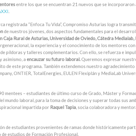
entores
entre los que se encuentran 21 nuevos que se incorporaron a
AXXI
.
ca registrada “Enfoca Tu Vida”, Compromiso Asturias logra transmitir
ón
de nuestros jóvenes, dos aspectos fundamentales para el desarroll
 Caja Rural de Asturias, Universidad de Oviedo, Cátedra Medialab,
ergeneracional, la experiencia y el conocimiento de los mentores con
de píldoras y talleres complementarios. Con ello, se refuerza e impu
 y asimismo, a
encauzar su futuro laboral.
Queremos expresar nuestro
xito de este programa. También extendemos nuestro agradecimiento 
mpany, ONTIER, TotalEnergies, EULEN Flexiplán y MediaLab Universi
 a 90 mentees – estudiantes de último curso de Grado, Máster y Form
el mundo laboral, para la toma de decisiones y superar todas sus am
nspiracional impartida por
Raquel Tapia
, socia colaboradora y mento
ión de estudiantes provenientes de ramas donde históricamente par
 de estudios de Formación Profesional.