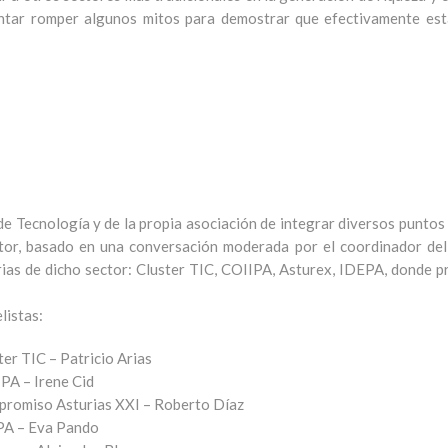
tentar romper algunos mitos para demostrar que efectivamente est
e Tecnología y de la propia asociación de integrar diversos puntos d
ctor, basado en una conversación moderada por el coordinador de
rias de dicho sector: Cluster TIC, COIIPA, Asturex, IDEPA, donde p
listas:
ter TIC – Patricio Arias
PA – Irene Cid
romiso Asturias XXI – Roberto Díaz
A – Eva Pando