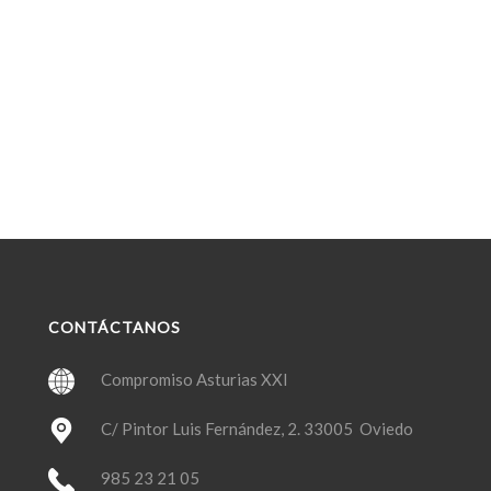
CONTÁCTANOS
Compromiso Asturias XXI
C/ Pintor Luis Fernández, 2. 33005 Oviedo
985 23 21 05