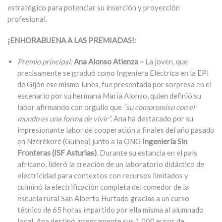
estratégico para potenciar su inserción y proyección
profesional.
¡ENHORABUENA A LAS PREMIADAS!:
Premio principal:
Ana Alonso Atienza –
La joven, que
precisamente se graduó como Ingeniera Eléctrica en la EPI
de Gijón ese mismo lunes, fue presentada por sorpresa en el
escenario por su hermana María Alonso, quien definió su
labor afirmando con orgullo que
“su compromiso con el
mundo es una forma de vivir”
. Ana ha destacado por su
impresionante labor de cooperación a finales del año pasado
en Nzérékoré (Guinea) junto a la ONG
Ingeniería Sin
Fronteras (ISF Asturias)
. Durante su estancia en el país
africano, lideró la creación de un laboratorio didáctico de
electricidad para contextos con recursos limitados y
culminó la electrificación completa del comedor de la
escuela rural San Alberto Hurtado gracias a un curso
técnico de 65 horas impartido por ella misma al alumnado
local. Ana destinó íntegramente sus 1.000 euros de