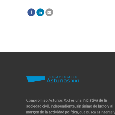
Compromiso Asturias XXI es una
iniciativa de la
sociedad civil, independiente, sin ánimo de lucro y al
margen de la actividad política,
que busca el interés 