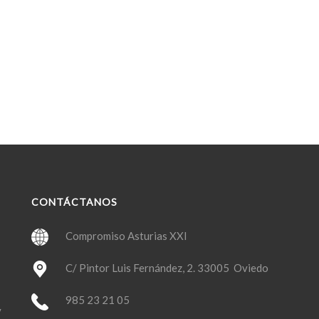
CONTÁCTANOS
Compromiso Asturias XXI
C/ Pintor Luis Fernández, 2. 33005 Oviedo
985 23 21 05
y