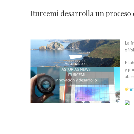
Iturcemi desarrolla un proceso 
La i
offs
El a
y po
abre
in