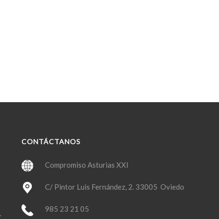
CONTÁCTANOS
Compromiso Asturias XXI
C/ Pintor Luis Fernández, 2. 33005 Oviedo
985 23 21 05
y