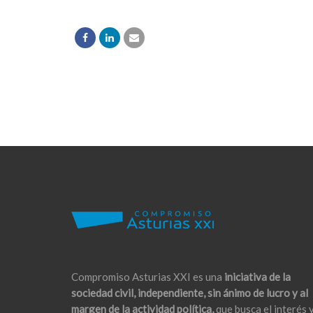
Compromiso Asturias XXI es una
iniciativa de la
sociedad civil, independiente, sin ánimo de lucro y al
margen de la actividad política,
que busca el interés 