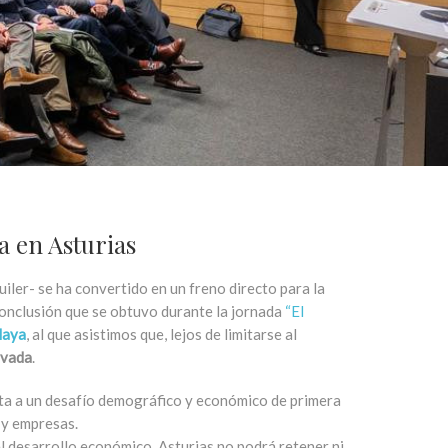
a en Asturias
uiler- se ha convertido en un freno directo para la
l conclusión que se obtuvo durante la jornada
“El
laya
, al que asistimos que, lejos de limitarse al
ivada
.
enta a un desafío demográfico y económico de primera
 y empresas.
l desarrollo económico, Asturias no podrá retener ni