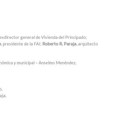
 exdirector general de Vivienda del Principado;
o
, presidente de la FAI;
Roberto R. Paraja
, arquitecto
tonómica y municipal – Anselmo Menéndez.
o.
aja.