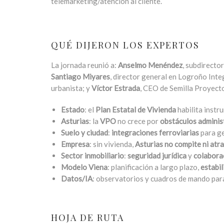
telemarketing/atención al cliente.
QUÉ DIJERON LOS EXPERTOS
La jornada reunió a:
Anselmo Menéndez
, subdirecto
Santiago Miyares
, director general en Logroño Inte
urbanista; y
Víctor Estrada
, CEO de Semilla Proyect
Estado
: el
Plan Estatal de Vivienda
habilita instr
Asturias
: la
VPO
no crece por
obstáculos administ
Suelo y ciudad
:
integraciones ferroviarias
para ge
Empresa
: sin vivienda,
Asturias no compite ni atr
Sector inmobiliario
:
seguridad jurídica
y
colabora
Modelo Viena
: planificación a largo plazo,
estabi
Datos/IA
: observatorios y cuadros de mando para
HOJA DE RUTA