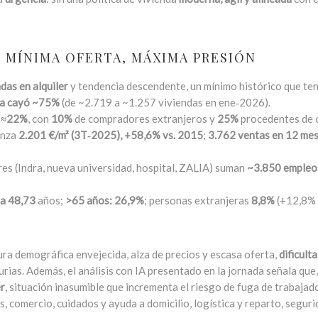
 MÍNIMA OFERTA, MÁXIMA PRESIÓN
das en alquiler
y tendencia descendente, un mínimo histórico que ten
ta cayó ~75%
(de ~2.719 a ~1.257 viviendas en ene‑2026).
a
≈22%
, con
10%
de compradores extranjeros y
25%
procedentes de o
anza
2.201 €/m² (3T‑2025), +58,6% vs. 2015
;
3.762 ventas en 12 me
res (Indra, nueva universidad, hospital, ZALIA) suman
~3.850 empleo
a 48,73
años;
>65 años: 26,9%
; personas extranjeras
8,8%
(+12,8% 
ura demográfica envejecida, alza de precios y escasa oferta,
dificult
ias. Además, el análisis con IA presentado en la jornada señala que, 
er
, situación inasumible que incrementa el riesgo de fuga de trabajad
s, comercio, cuidados y ayuda a domicilio, logística y reparto, seguri