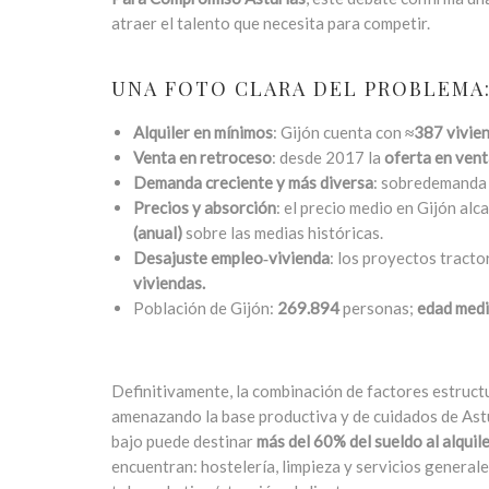
atraer el talento que necesita para competir.
UNA FOTO CLARA DEL PROBLEMA:
Alquiler en mínimos
: Gijón cuenta con
≈387 vivien
Venta en retroceso
: desde 2017 la
oferta en ven
Demanda creciente y más diversa
: sobredemand
Precios y absorción
: el precio medio en Gijón alc
(anual)
sobre las medias históricas.
Desajuste empleo‑vivienda
: los proyectos tracto
viviendas.
Población de Gijón:
269.894
personas;
edad medi
Definitivamente, la combinación de factores estruct
amenazando la base productiva y de cuidados de Astur
bajo puede destinar
más del 60% del sueldo al alquil
encuentran: hostelería, limpieza y servicios generale