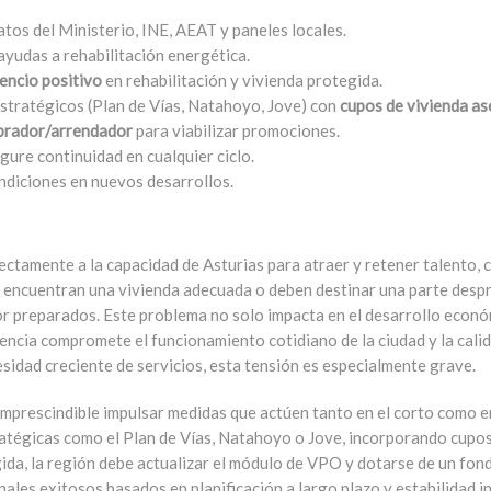
tos del Ministerio, INE, AEAT y paneles locales.
yudas a rehabilitación energética.
lencio positivo
en rehabilitación y vivienda protegida.
stratégicos (Plan de Vías, Natahoyo, Jove) con
cupos de vivienda as
prador/arrendador
para viabilizar promociones.
gure continuidad en cualquier ciclo.
ndiciones en nuevos desarrollos.
irectamente a la capacidad de Asturias para atraer y retener talento,
 encuentran una vivienda adecuada o deben destinar una parte despro
or preparados. Este problema no solo impacta en el desarrollo econó
ncia compromete el funcionamiento cotidiano de la ciudad y la calid
sidad creciente de servicios, esta tensión es especialmente grave.
mprescindible impulsar medidas que actúen tanto en el corto como en
ratégicas como el Plan de Vías, Natahoyo o Jove, incorporando cupos 
gida, la región debe actualizar el módulo de VPO y dotarse de un fond
ales exitosos basados en planificación a largo plazo y estabilidad in