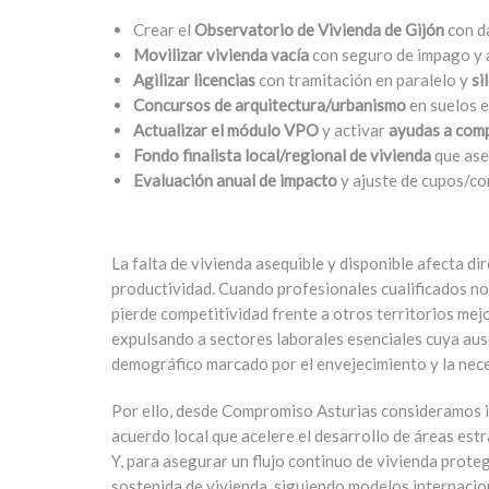
Crear el
Observatorio de Vivienda de Gijón
con da
Movilizar vivienda vacía
con seguro de impago y a
Agilizar licencias
con tramitación en paralelo y
si
Concursos de arquitectura/urbanismo
en suelos e
Actualizar el módulo VPO
y activar
ayudas a com
Fondo finalista local/regional de vivienda
que ase
Evaluación anual de impacto
y ajuste de cupos/co
La falta de vivienda asequible y disponible afecta d
productividad. Cuando profesionales cualificados no
pierde competitividad frente a otros territorios mej
expulsando a sectores laborales esenciales cuya ause
demográfico marcado por el envejecimiento y la nece
Por ello, desde Compromiso Asturias consideramos i
acuerdo local que acelere el desarrollo de áreas est
Y, para asegurar un flujo continuo de vivienda prote
sostenida de vivienda, siguiendo modelos internacion