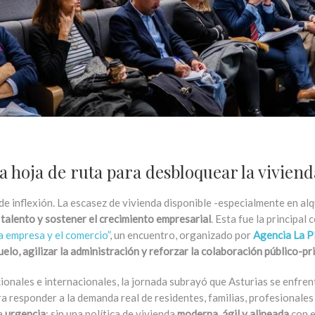
 hoja de ruta para desbloquear la viviend
de inflexión. La escasez de vivienda disponible -especialmente en alq
 talento y sostener el crecimiento empresarial
. Esta fue la principa
a empresa y el comercio”
, un encuentro, organizado por
Agencia La P
uelo, agilizar la administración y reforzar la colaboración público-pr
cionales e internacionales, la jornada subrayó que Asturias se enfr
a responder a la demanda real de residentes, familias, profesionales
na
urgencia
: sin una política de vivienda
moderna, ágil y alineada
con e