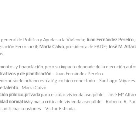
r general de Política y Ayudas a la Vivienda;
Juan Fernández Pereiro
,
gración Ferrocarril;
María Calvo
, presidenta de FADE;
José M. Alfar
os
umentos y financiación, pero su impacto depende de la ejecución au
rativos y de planificación
– Juan Fernández Pereiro.
nerar suelo urbano estratégico bien conectado – Santiago Miyares.
ae talento
– María Calvo.
ción público‑privada
para escalar vivienda asequible – José Mª Alfar
lidad normativa
y masa crítica de vivienda asequible – Roberto R. Par
 anticipar tensiones – Víctor Estrada.