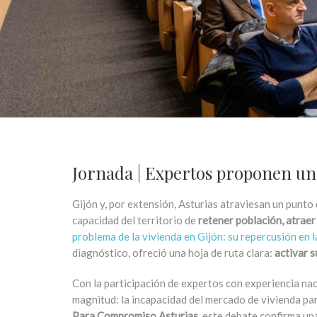
Jornada | Expertos proponen una
Gijón y, por extensión, Asturias atraviesan un punto 
capacidad del territorio de
retener población, atraer
problema de la vivienda en Gijón: su repercusión en l
diagnóstico, ofreció una hoja de ruta clara:
activar s
Con la participación de expertos con experiencia na
magnitud: la incapacidad del mercado de vivienda par
Para Compromiso Asturias
, este debate confirma u