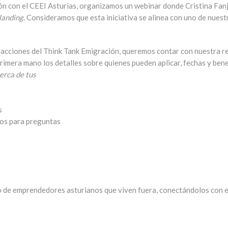
 con el CEEI Asturias, organizamos un webinar donde Cristina Fanjul,
landing.
Consideramos que esta iniciativa se alinea con uno de nues
s acciones del Think Tank Emigración, queremos contar con nuestra re
rimera mano los detalles sobre quienes pueden aplicar, fechas y benef
erca de tus
s
tos para preguntas
so de emprendedores asturianos que viven fuera,
conectándolos con e