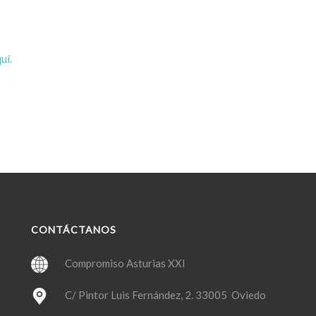
uí.
CONTÁCTANOS
Compromiso Asturias XXI
C/ Pintor Luis Fernández, 2. 33005 Oviedo