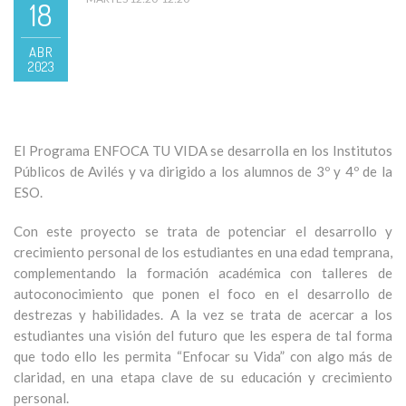
18
ABR
2023
El Programa ENFOCA TU VIDA se desarrolla en los Institutos
Públicos de Avilés y va dirigido a los alumnos de 3º y 4º de la
ESO.
Con este
proyecto
se
trata de potenciar el
desarrollo y
crecimiento personal de los
estudiantes
en una edad temprana,
c
omplementando la
formación
académica con talleres de
autoconocimiento
que
ponen el foco en el
desarrollo de
destrezas y habilidades. A la vez se trata de acercar a los
estudiantes
una visión d
el
futuro que les espera
de tal forma
que todo ello
les permita
“
E
nfocar su Vida
”
con algo más de
claridad,
en una etapa clave de su educación
y crecimiento
personal
.