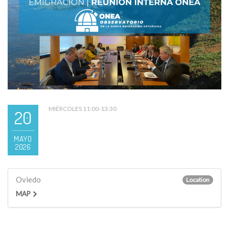
MIÉRCOLES 11:00-13:30
20
MAYO
2026
Oviedo
Location
MAP