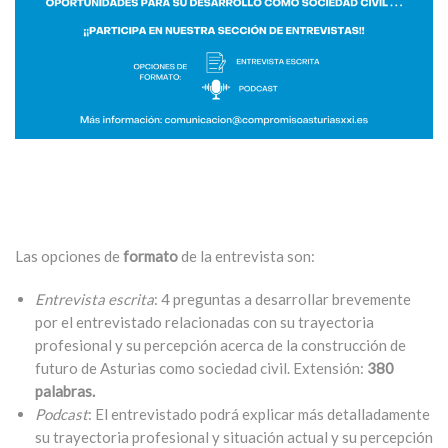
Las opciones de
formato
de la entrevista son:
Entrevista escrita
: 4 preguntas a desarrollar brevemente
por el entrevistado relacionadas con su trayectoria
profesional y su percepción acerca de la construcción de
futuro de Asturias como sociedad civil. Extensión:
380
palabras.
Podcast
: El entrevistado podrá explicar más detalladamente
su trayectoria profesional y situación actual y su percepción