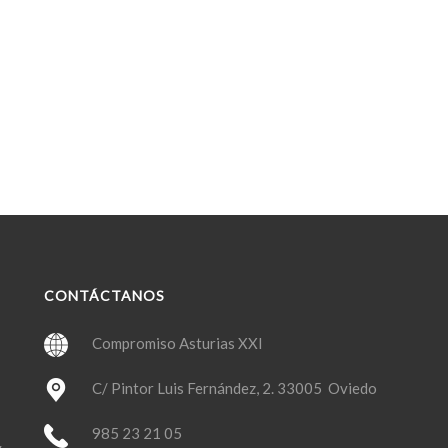
CONTÁCTANOS
Compromiso Asturias XXI
C/ Pintor Luis Fernández, 2. 33005 Oviedo
985 23 21 05