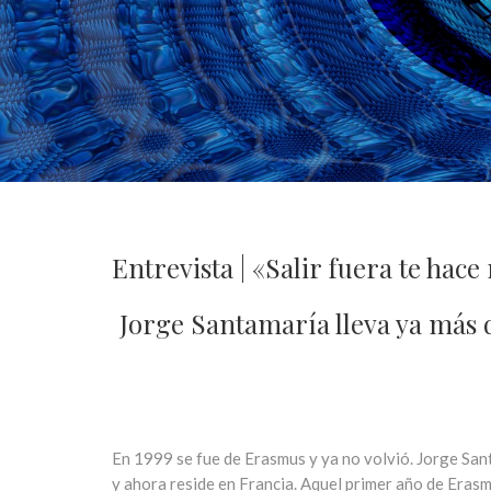
Entrevista | «Salir fuera te ha
Jorge Santamaría lleva ya más d
En 1999 se fue de Erasmus y ya no volvió. Jorge San
y ahora reside en Francia. Aquel primer año de Erasmu