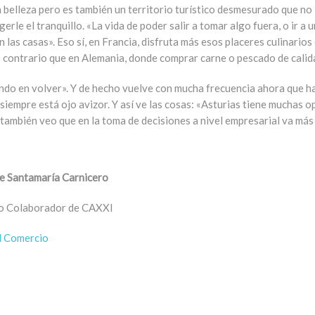
 belleza pero es también un territorio turístico desmesurado que no 
le el tranquillo. «La vida de poder salir a tomar algo fuera, o ir a u
n las casas». Eso sí, en Francia, disfruta más esos placeres culinario
lo contrario que en Alemania, donde comprar carne o pescado de calid
ndo en volver». Y de hecho vuelve con mucha frecuencia ahora que ha
iempre está ojo avizor. Y así ve las cosas: «Asturias tiene muchas o
 también veo que en la toma de decisiones a nivel empresarial va más 
e Santamaría Carnicero
o Colaborador de CAXXI
l Comercio