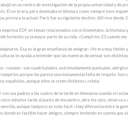
rabajó en un centro de investigación de la propia universidad y de p
és. Él no lo era, pero dominaba el idioma y como siempre tuvo inquie
 previa a la actual. París fue su siguiente destino. Allí vive desde 
la empresa EDF en temas relacionados con el biometano, la biomasa y
nde ha hecho ya la mayor parte de su vida. «Cumplí los 23 cuando me 
 adaptarse. Esa es la gran enseñanza de emigrar: «Yo era muy tímido 
 culturas te ayuda a entender que las maneras de pensar son distintas»
nes –resume– son cuadriculados, extremadamente puntuales, alérgicos
rrumpirlos porque les parece una monumental falta de respeto. Son s
os españoles, aunque ellos se creen distintos», relata.
r con sus padres a las cuatro de la tarde en Alemania cuando el rest
cinco minutos tarde al punto de encuentro, abre los ojos, observa y 
sencilla, aunque tampoco es todo fácil: «Hay diferencia entre la gent
s donde es factible hacer amigos, siempre teniendo en cuenta que sin