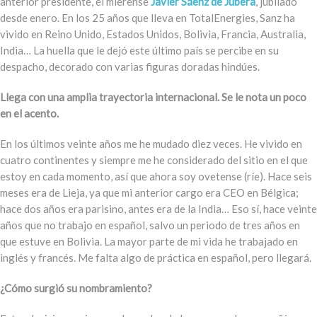
anterior presidente, el mierense
Javier Sáenz de Jubera
, jubilado
desde enero. En los 25 años que lleva en TotalEnergies, Sanz ha
vivido en Reino Unido, Estados Unidos, Bolivia, Francia, Australia,
India… La huella que le dejó este último país se percibe en su
despacho, decorado con varias figuras doradas hindúes.
Llega con una amplia trayectoria internacional. Se le nota un poco
en el acento.
En los últimos veinte años me he mudado diez veces. He vivido en
cuatro continentes y siempre me he considerado del sitio en el que
estoy en cada momento, así que ahora soy ovetense (ríe). Hace seis
meses era de Lieja, ya que mi anterior cargo era CEO en Bélgica;
hace dos años era parisino, antes era de la India… Eso sí, hace veinte
años que no trabajo en español, salvo un periodo de tres años en
que estuve en Bolivia. La mayor parte de mi vida he trabajado en
inglés y francés. Me falta algo de práctica en español, pero llegará.
¿Cómo surgió su nombramiento?