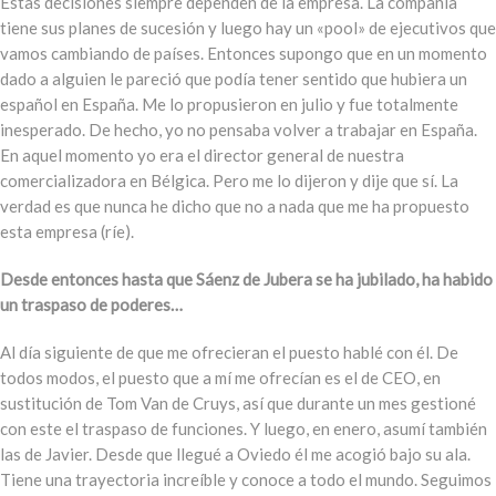
Estas decisiones siempre dependen de la empresa. La compañía
tiene sus planes de sucesión y luego hay un «pool» de ejecutivos que
vamos cambiando de países. Entonces supongo que en un momento
dado a alguien le pareció que podía tener sentido que hubiera un
español en España. Me lo propusieron en julio y fue totalmente
inesperado. De hecho, yo no pensaba volver a trabajar en España.
En aquel momento yo era el director general de nuestra
comercializadora en Bélgica. Pero me lo dijeron y dije que sí. La
verdad es que nunca he dicho que no a nada que me ha propuesto
esta empresa (ríe).
Desde entonces hasta que Sáenz de Jubera se ha jubilado, ha habido
un traspaso de poderes…
Al día siguiente de que me ofrecieran el puesto hablé con él. De
todos modos, el puesto que a mí me ofrecían es el de CEO, en
sustitución de Tom Van de Cruys, así que durante un mes gestioné
con este el traspaso de funciones. Y luego, en enero, asumí también
las de Javier. Desde que llegué a Oviedo él me acogió bajo su ala.
Tiene una trayectoria increíble y conoce a todo el mundo. Seguimos