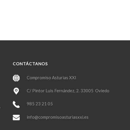
CONTÁCTANOS
Compromiso Asturias XXI
C/ Pintor Luis Fernández, 2. 33005 Oviedo
985 23 21 05
y
info@compromisoasturiasxxi.es