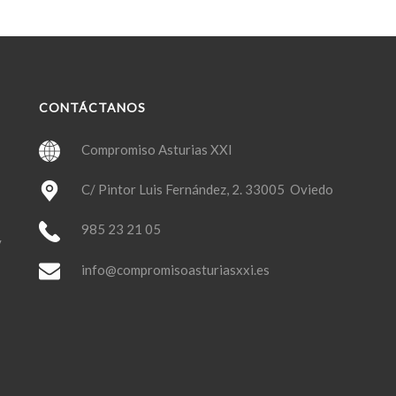
CONTÁCTANOS
Compromiso Asturias XXI
C/ Pintor Luis Fernández, 2. 33005 Oviedo
985 23 21 05
y
info@compromisoasturiasxxi.es