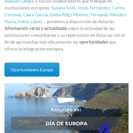
Manuel Campa
, y socios colaboradores que trabajan en
instituciones europeas:
Susana Solís
,
Jonás Fernández
,
Carlos
Coronas
,
Clara García
,
Emma Rdgz Montes,
Fernando Méndez-
Navia
,
Pablo López
… ponemos a disposición de Asturias
información veraz y actualizada
sobre la actividad de las
instituciones comunitarias y su repercusión en Asturias con el
fin de aprovechar más eficazmente las
oportunidades
que
ofrece la integración europea.
Oportunidades Europa