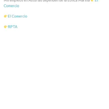
Mil empleos en Asturias dependen de la Eólica Marina
El
Comercio
El Comercio
RPTA