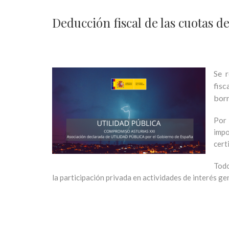
Deducción fiscal de las cuotas 
Se 
fisc
borr
Por 
impo
cert
Todo
la participación privada en actividades de interés ge